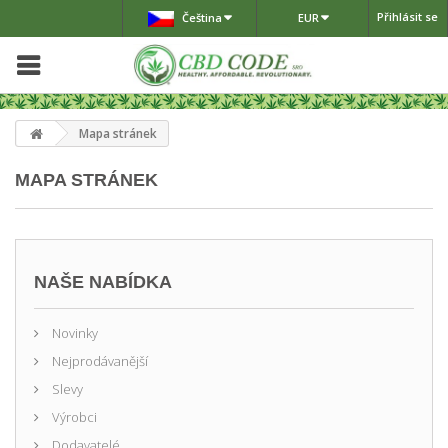
Přihlásit se
Čeština
EUR
Mapa stránek
MAPA STRÁNEK
NAŠE NABÍDKA
Novinky
Nejprodávanější
Slevy
Výrobci
Dodavatelé