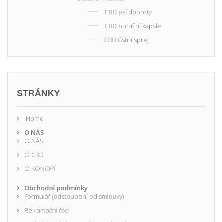
CBD psí dobroty
CBD nutriční kapsle
CBD ústní sprej
STRÁNKY
Home
O NÁS
O NÁS
O CBD
O KONOPÍ
Obchodní podmínky
Formulář (odstoupení od smlouvy)
Reklamační řád