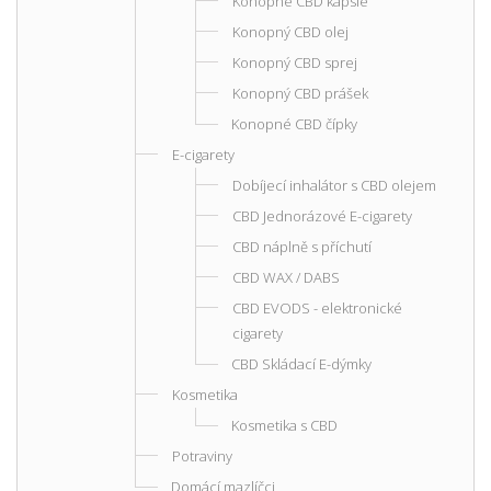
Konopné CBD kapsle
Konopný CBD olej
Konopný CBD sprej
Konopný CBD prášek
Konopné CBD čípky
E-cigarety
Dobíjecí inhalátor s CBD olejem
CBD Jednorázové E-cigarety
CBD náplně s příchutí
CBD WAX / DABS
CBD EVODS - elektronické
cigarety
CBD Skládací E-dýmky
Kosmetika
Kosmetika s CBD
Potraviny
Domácí mazlíčci