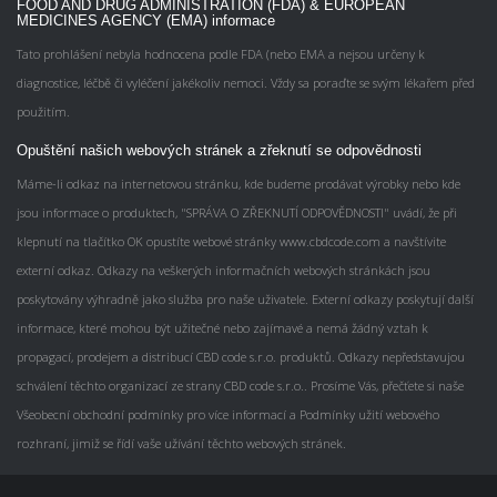
FOOD AND DRUG ADMINISTRATION (FDA) & EUROPEAN
MEDICINES AGENCY (EMA) informace
Tato prohlášení nebyla hodnocena podle FDA (nebo EMA a nejsou určeny k
diagnostice, léčbě či vyléčení jakékoliv nemoci. Vždy sa poraďte se svým lékařem před
použitím.
Opuštění našich webových stránek a zřeknutí se odpovědnosti
Máme-li odkaz na internetovou stránku, kde budeme prodávat výrobky nebo kde
jsou informace o produktech, "SPRÁVA O ZŘEKNUTÍ ODPOVĚDNOSTI" uvádí, že při
klepnutí na tlačítko OK opustíte webové stránky www.cbdcode.com a navštívite
externí odkaz. Odkazy na veškerých informačních webových stránkách jsou
poskytovány výhradně jako služba pro naše uživatele. Externí odkazy poskytují další
informace, které mohou být užitečné nebo zajímavé a nemá žádný vztah k
propagací, prodejem a distribucí CBD code s.r.o. produktů. Odkazy nepředstavujou
schválení těchto organizací ze strany CBD code s.r.o.. Prosíme Vás, přečťete si naše
Všeobecní obchodní podmínky pro více informací a Podmínky užití webového
rozhraní, jimiž se řídí vaše užívání těchto webových stránek.