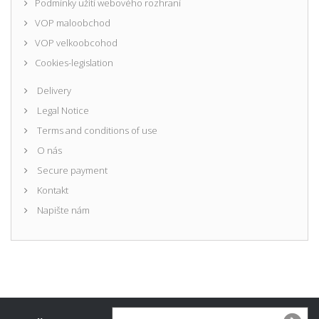
Podmínky užití webového rozhraní
VOP maloobchod
VOP velkoobcohod
Cookies-legislation
Delivery
Legal Notice
Terms and conditions of use
O nás
Secure payment
Kontakt
Napište nám